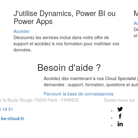
J'utilise Dynamics, Power BI ou
M
Power Apps
A
Dé
Accéder
et
Découvrez les services inclus dans notre offre de
support et accédez à nos formation pour maîtriser vos
données.
Besoin d'aide ?
Accédez dès maintenant à nos Cloud Specialist 
demandes : support, formation, questions et aut
Parcourir la base de connaissances
e la Boule Rouge 75009 Paris - FRANCE
Suivez-nous sur
5 19 51
r
be-cloud.fr